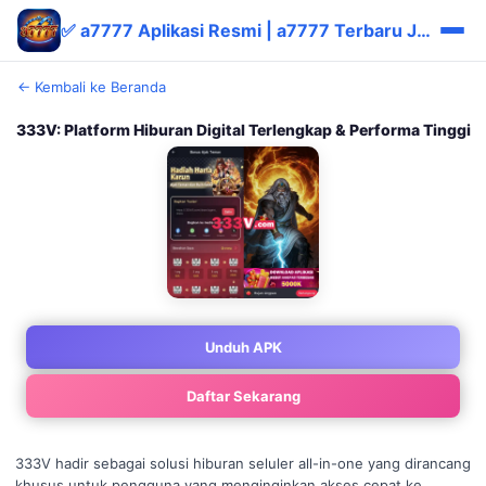
✅ a7777 Aplikasi Resmi | a7777 Terbaru JP 💎
← Kembali ke Beranda
333V: Platform Hiburan Digital Terlengkap & Performa Tinggi
Unduh APK
Daftar Sekarang
333V hadir sebagai solusi hiburan seluler all-in-one yang dirancang
khusus untuk pengguna yang menginginkan akses cepat ke