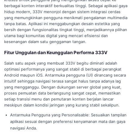
berbagai konten interaktif berkualitas tinggi. Sebagai aplikasi gaya
hidup modern, 333V menonjol dengan sistem integrasi cerdas
yang memungkinkan pengguna menikmati pengalaman multimedia
tanpa batas. Aplikasi ini menggabungkan desain estetika yang
bersih dengan fungsionalitas tingkat tinggi, menjadikannya pilihan
utama bagi komunitas digital yang mencari efisiensi dan
kesenangan dalam satu genggaman tangan.
Fitur Unggulan dan Keunggulan Performa 333V
Salah satu aspek yang membuat 333V begitu diminati adalah
optimasi performanya yang sangat stabil di berbagai perangkat
Android maupun iOS. Antarmuka pengguna (UI) dirancang secara
intuitif sehingga navigasi terasa sangat halus tanpa adanya lag
yang mengganggu. Dengan dukungan server global yang kuat,
proses pemuatan data berlangsung sangat cepat, memastikan
setiap transisi menu dan pemutaran konten berjalan lancar
meskipun dalam kondisi jaringan yang kurang stabil sekalipun.
Antarmuka Pengguna yang Personalisable: Sesuaikan tampilan
aplikasi sesuai dengan preferensi kenyamanan mata dan gaya
navigasi Anda.