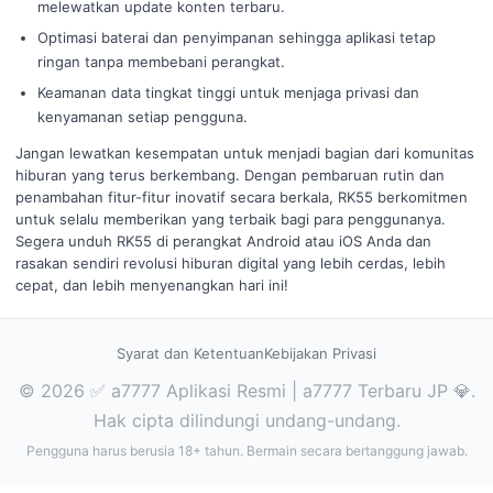
melewatkan update konten terbaru.
Optimasi baterai dan penyimpanan sehingga aplikasi tetap
ringan tanpa membebani perangkat.
Keamanan data tingkat tinggi untuk menjaga privasi dan
kenyamanan setiap pengguna.
Jangan lewatkan kesempatan untuk menjadi bagian dari komunitas
hiburan yang terus berkembang. Dengan pembaruan rutin dan
penambahan fitur-fitur inovatif secara berkala, RK55 berkomitmen
untuk selalu memberikan yang terbaik bagi para penggunanya.
Segera unduh RK55 di perangkat Android atau iOS Anda dan
rasakan sendiri revolusi hiburan digital yang lebih cerdas, lebih
cepat, dan lebih menyenangkan hari ini!
Syarat dan Ketentuan
Kebijakan Privasi
© 2026 ✅ a7777 Aplikasi Resmi | a7777 Terbaru JP 💎.
Hak cipta dilindungi undang-undang.
Pengguna harus berusia 18+ tahun. Bermain secara bertanggung jawab.